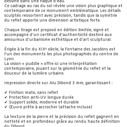
dessiné dans une flaque d’eau.
Ce cadrage au ras du sol révèle une vision plus graphique et
contemporaine de ce monument emblématique. Les détails
sculptés ressortent avec précision, tandis que la symétrie
du reflet apporte une dimension artistique forte.
Chaque tirage est proposé en édition limitée, signé et
accompagné d’un certificat d’authenticité destiné aux
amoureux d’urbanisme esthétique et d’art sculptural.
Érigée à la fin du XIXᵉ siècle, la Fontaine des Jacobins est
l’un des monuments les plus photographiés du centre de
Lyon.
La vision « puddle » offre ici une interprétation
contemporaine, jouant sur la géométrie du reflet et la
douceur de la lumière urbaine.
Impression directe sur Alu Dibond 3 mm, garantissant :
✔ Finition mate, sans reflet
✔ Protection anti-UV longue durée
✔ Support solide, moderne et durable
✔ Œuvre prête à accrocher (attache incluse)
La texture de la pierre et la précision du reflet gagnent en
netteté et en profondeur grâce au rendu haute définition
du Dibond.