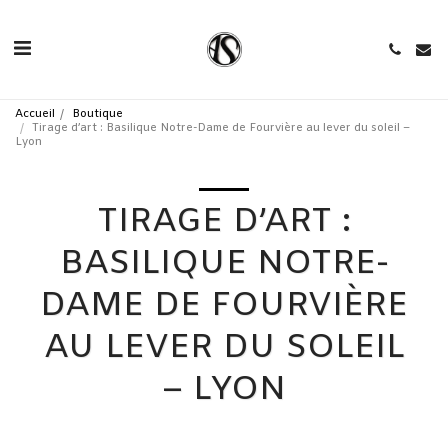
Accueil
Boutique
Tirage d’art : Basilique Notre-Dame de Fourvière au lever du soleil –
Lyon
TIRAGE D’ART :
BASILIQUE NOTRE-
DAME DE FOURVIÈRE
AU LEVER DU SOLEIL
– LYON